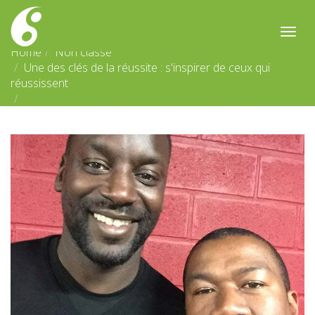
Single Blog Post
Togg
navig
Home
Non classé
Une des clés de la réussite : s'inspirer de ceux qui
réussissent
Ladji-Doucoure-jacques-clet-coaching-720px