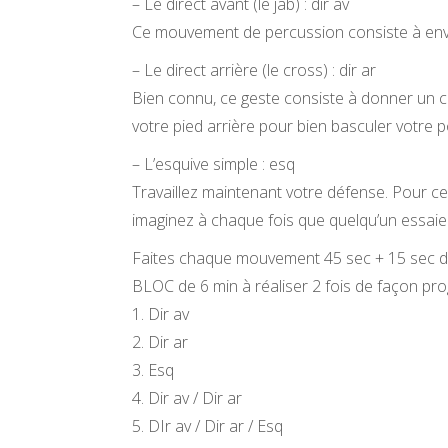
– Le direct avant (le jab) : dir av
Ce mouvement de percussion consiste à envo
– Le direct arrière (le cross) : dir ar
Bien connu, ce geste consiste à donner un co
votre pied arrière pour bien basculer votre po
– L’esquive simple : esq
Travaillez maintenant votre défense. Pour ce
imaginez à chaque fois que quelqu’un essaie 
Faites chaque mouvement 45 sec + 15 sec d
BLOC de 6 min à réaliser 2 fois de façon pro
1. Dir av
2. Dir ar
3. Esq
4. Dir av / Dir ar
5. DIr av / Dir ar / Esq