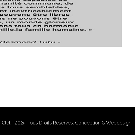
 Clet - 2025. Tous Droits Réservés. Conception & Webdesign : 