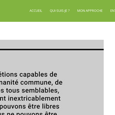
ACCUEIL
QUI-SUIS-JE ?
MON APPROCHE
EN
ESMOND-TUTU-450594619_950880887049524_358457701086